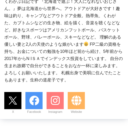
くわかぶ日記です 『北海道で遊ぶ！大人になれないおじさ
ん。』夢は北海道から世界へ。アウトドアが大好きです！趣
味は釣り、キャンプなどアウトドア全般。熱帯魚、くわが
た、カブトムシなどの生き物、絵を描く、音楽を聴くなどな
ど。好きなスポーツはアメリカンフットボール、バスケット
ボール、野球、バレーボール、スキーなどなど。 理解のある
優しい妻と2人の天使のような娘がいます
FP二級の資格を
持ち、お金についての勉強を10年ほど前から続け、5年前から
2017年からN IＳＡでインデックス投資をしています。 自分の
生まれ故郷で自分ができることをおなか一杯に楽しみます。
よろしくお願いいたします。 札幌出身で美唄に住んでたこと
もあります。生粋の道産子です。
X
Facebook
Instagram
Website