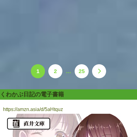
1
2
…
25
くわかぶ日記の電子書籍
https://amzn.asia/d/5aHtquz