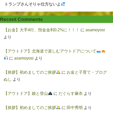
トランプさんそりゃ仕方ないよ
Recent Comments
【お金】大手4行、預金金利0.2%に！！！
に
asamoyosi
より
【アウトドア】北海道で楽しむアウトドアについて
に
asamoyosi
より
【挨拶】初めましてのご挨拶
に
お金と子育て・ブログ
ぬし
より
【アウトドア】娘と登山
に
だぐらす麻衣
より
【挨拶】初めましてのご挨拶
に
田中秀明
より