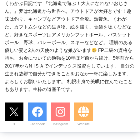
くわかぶ日記です 『北海道で遊ぶ！大人になれないおじさ
ん。』夢は北海道から世界へ。アウトドアが大好きです！趣
味は釣り、キャンプなどアウトドア全般。熱帯魚、くわが
た、カブトムシなどの生き物、絵を描く、音楽を聴くなどな
ど。好きなスポーツはアメリカンフットボール、バスケット
ボール、野球、バレーボール、スキーなどなど。 理解のある
優しい妻と2人の天使のような娘がいます
FP二級の資格を
持ち、お金についての勉強を10年ほど前から続け、5年前から
2017年からN IＳＡでインデックス投資をしています。 自分の
生まれ故郷で自分ができることをおなか一杯に楽しみます。
よろしくお願いいたします。 札幌出身で美唄に住んでたこと
もあります。生粋の道産子です。
X
Facebook
Instagram
Website