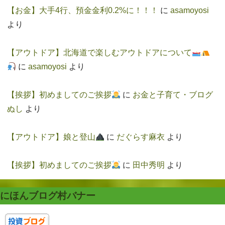
【お金】大手4行、預金金利0.2%に！！！
に
asamoyosi
より
【アウトドア】北海道で楽しむアウトドアについて
に
asamoyosi
より
【挨拶】初めましてのご挨拶
に
お金と子育て・ブログ
ぬし
より
【アウトドア】娘と登山
に
だぐらす麻衣
より
【挨拶】初めましてのご挨拶
に
田中秀明
より
にほんブログ村バナー