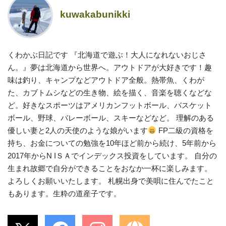
kuwakabunikki
くわかぶ日記です 『北海道で遊ぶ！大人になれないおじさ
ん。』夢は北海道から世界へ。アウトドアが大好きです！趣
味は釣り、キャンプなどアウトドア全般。熱帯魚、くわが
た、カブトムシなどの生き物、絵を描く、音楽を聴くなどな
ど。好きなスポーツはアメリカンフットボール、バスケット
ボール、野球、バレーボール、スキーなどなど。 理解のある
優しい妻と2人の天使のような娘がいます
FP二級の資格を
持ち、お金についての勉強を10年ほど前から続け、5年前から
2017年からN IＳＡでインデックス投資をしています。 自分の
生まれ故郷で自分ができることをおなか一杯に楽しみます。
よろしくお願いいたします。 札幌出身で美唄に住んでたこと
もあります。生粋の道産子です。