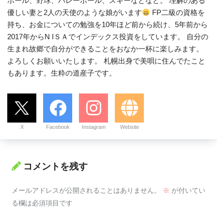
ボール、野球、バレーボール、スキーなどなど。 理解のある
優しい妻と2人の天使のような娘がいます
FP二級の資格を
持ち、お金についての勉強を10年ほど前から続け、5年前から
2017年からN IＳＡでインデックス投資をしています。 自分の
生まれ故郷で自分ができることをおなか一杯に楽しみます。
よろしくお願いいたします。 札幌出身で美唄に住んでたこと
もあります。生粋の道産子です。
X
Facebook
Instagram
Website
コメントを残す
メールアドレスが公開されることはありません。
※
が付いてい
る欄は必須項目です