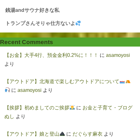
銭湯andサウナ好きな私
トランプさんそりゃ仕方ないよ
Recent Comments
【お金】大手4行、預金金利0.2%に！！！
に
asamoyosi
より
【アウトドア】北海道で楽しむアウトドアについて
に
asamoyosi
より
【挨拶】初めましてのご挨拶
に
お金と子育て・ブログ
ぬし
より
【アウトドア】娘と登山
に
だぐらす麻衣
より