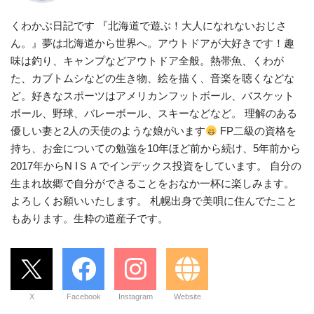
くわかぶ日記です 『北海道で遊ぶ！大人になれないおじさ
ん。』夢は北海道から世界へ。アウトドアが大好きです！趣
味は釣り、キャンプなどアウトドア全般。熱帯魚、くわが
た、カブトムシなどの生き物、絵を描く、音楽を聴くなどな
ど。好きなスポーツはアメリカンフットボール、バスケット
ボール、野球、バレーボール、スキーなどなど。 理解のある
優しい妻と2人の天使のような娘がいます
FP二級の資格を
持ち、お金についての勉強を10年ほど前から続け、5年前から
2017年からN IＳＡでインデックス投資をしています。 自分の
生まれ故郷で自分ができることをおなか一杯に楽しみます。
よろしくお願いいたします。 札幌出身で美唄に住んでたこと
もあります。生粋の道産子です。
X
Facebook
Instagram
Website