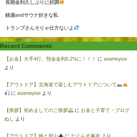
長期金利久しぶりに好調
銭湯andサウナ好きな私
トランプさんそりゃ仕方ないよ
Recent Comments
【お金】大手4行、預金金利0.2%に！！！
に
asamoyosi
より
【アウトドア】北海道で楽しむアウトドアについて
に
asamoyosi
より
【挨拶】初めましてのご挨拶
に
お金と子育て・ブログ
ぬし
より
【アウトドア】娘と登山
に
だぐらす麻衣
より