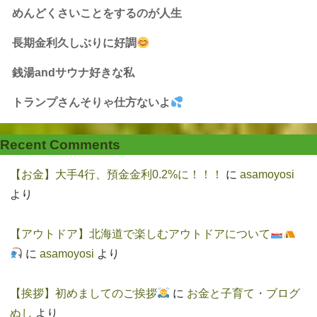
めんどくさいことをするのが人生
長期金利久しぶりに好調
銭湯andサウナ好きな私
トランプさんそりゃ仕方ないよ
Recent Comments
【お金】大手4行、預金金利0.2%に！！！
に
asamoyosi
より
【アウトドア】北海道で楽しむアウトドアについて
に
asamoyosi
より
【挨拶】初めましてのご挨拶
に
お金と子育て・ブログ
ぬし
より