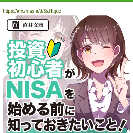
https://amzn.asia/d/5aHtquz