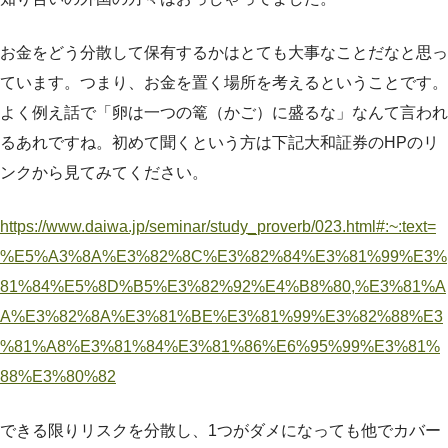
お金をどう分散して保有するかはとても大事なことだなと思っ
ています。つまり、お金を置く場所を考えるということです。
よく例え話で「卵は一つの篭（かご）に盛るな」なんて言われ
るあれですね。初めて聞くという方は下記大和証券のHPのリ
ンクから見てみてください。
https://www.daiwa.jp/seminar/study_proverb/023.html#:~:text=
%E5%A3%8A%E3%82%8C%E3%82%84%E3%81%99%E3%
81%84%E5%8D%B5%E3%82%92%E4%B8%80,%E3%81%A
A%E3%82%8A%E3%81%BE%E3%81%99%E3%82%88%E3
%81%A8%E3%81%84%E3%81%86%E6%95%99%E3%81%
88%E3%80%82
できる限りリスクを分散し、1つがダメになっても他でカバー