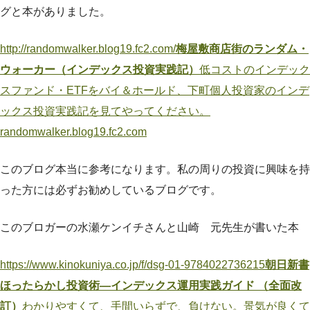
グと本がありました。
http://randomwalker.blog19.fc2.com/
梅屋敷商店街のランダム・
ウォーカー（インデックス投資実践記）
低コストのインデック
スファンド・ETFをバイ＆ホールド、下町個人投資家のインデ
ックス投資実践記を見てやってください。
randomwalker.blog19.fc2.com
このブログ本当に参考になります。私の周りの投資に興味を持
った方には必ずお勧めしているブログです。
このブロガーの水瀬ケンイチさんと山崎 元先生が書いた本
https://www.kinokuniya.co.jp/f/dsg-01-9784022736215
朝日新書
ほったらかし投資術―インデックス運用実践ガイド （全面改
訂）
わかりやすくて、手間いらずで、負けない。景気が良くて