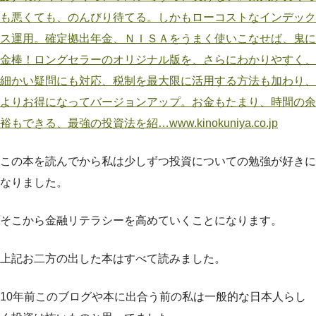
も悪くても、のんびり待てる。しかもローコストなインデック
ス運用。確定拠出年金、ＮＩＳＡをうまく使いこなせば、鬼に
金棒！ロングセラーのオリジナル版を、さらにわかりやすく、
細かい疑問にも対応、税制を最大限に活用する方法も加わり、
よりお得になってバージョンアップ。お金もたまり、時間の余
裕もできる、最強の投資法を紹…www.kinokuniya.co.jp
この本を読んでから私は少しずつ投資についての勉強が好きに
なりました。
そこから金融リテラシーを高めていくことになります。
上記お二方の出した本はすべて読みました。
10年前このブログや本に出合う前の私は一般的な日本人らし