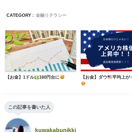
CATEGORY :
金融リテラシー
【お金】1ドル
160円台に
【お金】ダウ
平均上が
この記事を書いた人
kuwakabunikki