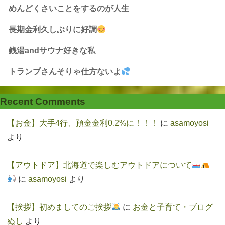
めんどくさいことをするのが人生
長期金利久しぶりに好調
銭湯andサウナ好きな私
トランプさんそりゃ仕方ないよ
Recent Comments
【お金】大手4行、預金金利0.2%に！！！
に
asamoyosi
より
【アウトドア】北海道で楽しむアウトドアについて
に
asamoyosi
より
【挨拶】初めましてのご挨拶
に
お金と子育て・ブログ
ぬし
より