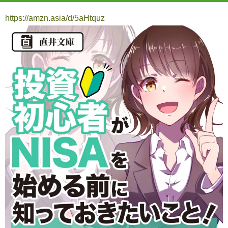
https://amzn.asia/d/5aHtquz