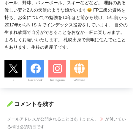
ボール、野球、バレーボール、スキーなどなど。 理解のある
優しい妻と2人の天使のような娘がいます
FP二級の資格を
持ち、お金についての勉強を10年ほど前から続け、5年前から
2017年からN IＳＡでインデックス投資をしています。 自分の
生まれ故郷で自分ができることをおなか一杯に楽しみます。
よろしくお願いいたします。 札幌出身で美唄に住んでたこと
もあります。生粋の道産子です。
X
Facebook
Instagram
Website
コメントを残す
メールアドレスが公開されることはありません。
※
が付いてい
る欄は必須項目です