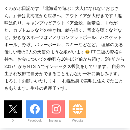
くわかぶ日記です 『北海道で遊ぶ！大人になれないおじさ
ん。』夢は北海道から世界へ。アウトドアが大好きです！趣
味は釣り、キャンプなどアウトドア全般。熱帯魚、くわが
た、カブトムシなどの生き物、絵を描く、音楽を聴くなどな
ど。好きなスポーツはアメリカンフットボール、バスケット
ボール、野球、バレーボール、スキーなどなど。 理解のある
優しい妻と2人の天使のような娘がいます
FP二級の資格を
持ち、お金についての勉強を10年ほど前から続け、5年前から
2017年からN IＳＡでインデックス投資をしています。 自分の
生まれ故郷で自分ができることをおなか一杯に楽しみます。
よろしくお願いいたします。 札幌出身で美唄に住んでたこと
もあります。生粋の道産子です。
X
Facebook
Instagram
Website