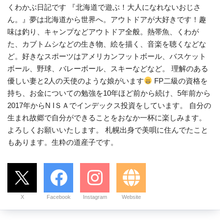
くわかぶ日記です 『北海道で遊ぶ！大人になれないおじさ
ん。』夢は北海道から世界へ。アウトドアが大好きです！趣
味は釣り、キャンプなどアウトドア全般。熱帯魚、くわが
た、カブトムシなどの生き物、絵を描く、音楽を聴くなどな
ど。好きなスポーツはアメリカンフットボール、バスケット
ボール、野球、バレーボール、スキーなどなど。 理解のある
優しい妻と2人の天使のような娘がいます
FP二級の資格を
持ち、お金についての勉強を10年ほど前から続け、5年前から
2017年からN IＳＡでインデックス投資をしています。 自分の
生まれ故郷で自分ができることをおなか一杯に楽しみます。
よろしくお願いいたします。 札幌出身で美唄に住んでたこと
もあります。生粋の道産子です。
X
Facebook
Instagram
Website