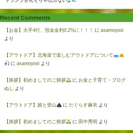
トランプさんそりゃ仕方ないよ
Recent Comments
【お金】大手4行、預金金利0.2%に！！！
に
asamoyosi
より
【アウトドア】北海道で楽しむアウトドアについて
に
asamoyosi
より
【挨拶】初めましてのご挨拶
に
お金と子育て・ブログ
ぬし
より
【アウトドア】娘と登山
に
だぐらす麻衣
より
【挨拶】初めましてのご挨拶
に
田中秀明
より