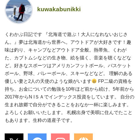
kuwakabunikki
くわかぶ日記です 『北海道で遊ぶ！大人になれないおじさ
ん。』夢は北海道から世界へ。アウトドアが大好きです！趣
味は釣り、キャンプなどアウトドア全般。熱帯魚、くわが
た、カブトムシなどの生き物、絵を描く、音楽を聴くなどな
ど。好きなスポーツはアメリカンフットボール、バスケット
ボール、野球、バレーボール、スキーなどなど。 理解のある
優しい妻と2人の天使のような娘がいます
FP二級の資格を
持ち、お金についての勉強を10年ほど前から続け、5年前から
2017年からN IＳＡでインデックス投資をしています。 自分の
生まれ故郷で自分ができることをおなか一杯に楽しみます。
よろしくお願いいたします。 札幌出身で美唄に住んでたこと
もあります。生粋の道産子です。