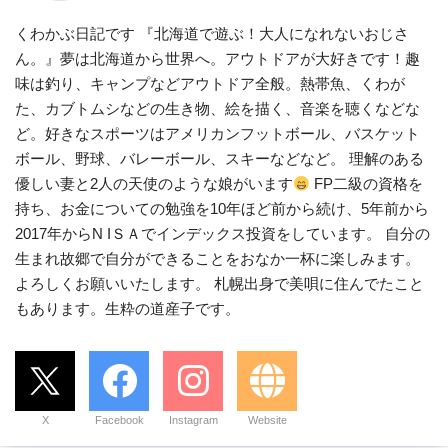
くわかぶ日記です 『北海道で遊ぶ！大人になれないおじさ
ん。』夢は北海道から世界へ。アウトドアが大好きです！趣
味は釣り、キャンプなどアウトドア全般。熱帯魚、くわが
た、カブトムシなどの生き物、絵を描く、音楽を聴くなどな
ど。好きなスポーツはアメリカンフットボール、バスケット
ボール、野球、バレーボール、スキーなどなど。 理解のある
優しい妻と2人の天使のような娘がいます
FP二級の資格を
持ち、お金についての勉強を10年ほど前から続け、5年前から
2017年からN IＳＡでインデックス投資をしています。 自分の
生まれ故郷で自分ができることをおなか一杯に楽しみます。
よろしくお願いいたします。 札幌出身で美唄に住んでたこと
もあります。生粋の道産子です。
X
Facebook
Instagram
Website