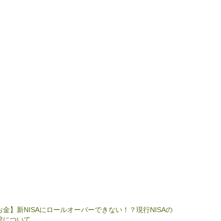
お金】新NISAにロールオーバーできない！？現行NISAの
管について