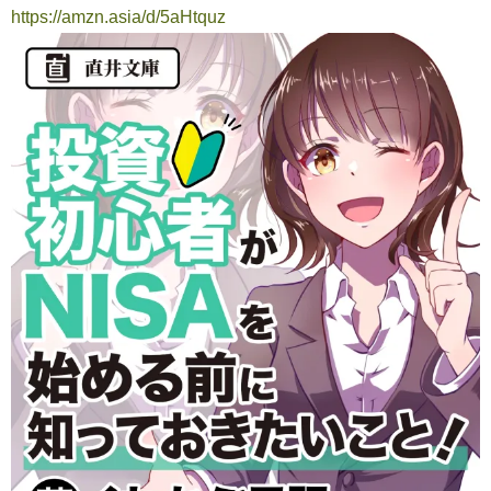
https://amzn.asia/d/5aHtquz