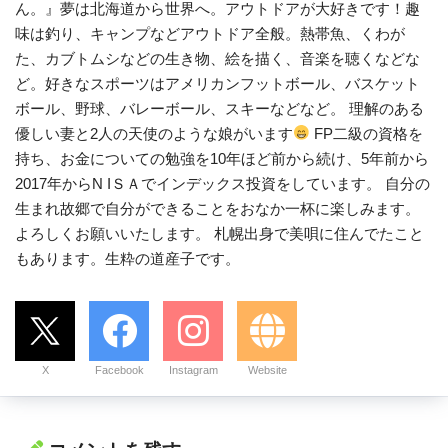
ん。』夢は北海道から世界へ。アウトドアが大好きです！趣
味は釣り、キャンプなどアウトドア全般。熱帯魚、くわが
た、カブトムシなどの生き物、絵を描く、音楽を聴くなどな
ど。好きなスポーツはアメリカンフットボール、バスケット
ボール、野球、バレーボール、スキーなどなど。 理解のある
優しい妻と2人の天使のような娘がいます
FP二級の資格を
持ち、お金についての勉強を10年ほど前から続け、5年前から
2017年からN IＳＡでインデックス投資をしています。 自分の
生まれ故郷で自分ができることをおなか一杯に楽しみます。
よろしくお願いいたします。 札幌出身で美唄に住んでたこと
もあります。生粋の道産子です。
X
Facebook
Instagram
Website