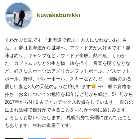
kuwakabunikki
くわかぶ日記です 『北海道で遊ぶ！大人になれないおじさ
ん。』夢は北海道から世界へ。アウトドアが大好きです！趣
味は釣り、キャンプなどアウトドア全般。熱帯魚、くわが
た、カブトムシなどの生き物、絵を描く、音楽を聴くなどな
ど。好きなスポーツはアメリカンフットボール、バスケット
ボール、野球、バレーボール、スキーなどなど。 理解のある
優しい妻と2人の天使のような娘がいます
FP二級の資格を
持ち、お金についての勉強を10年ほど前から続け、5年前から
2017年からN IＳＡでインデックス投資をしています。 自分の
生まれ故郷で自分ができることをおなか一杯に楽しみます。
よろしくお願いいたします。 札幌出身で美唄に住んでたこと
もあります。生粋の道産子です。