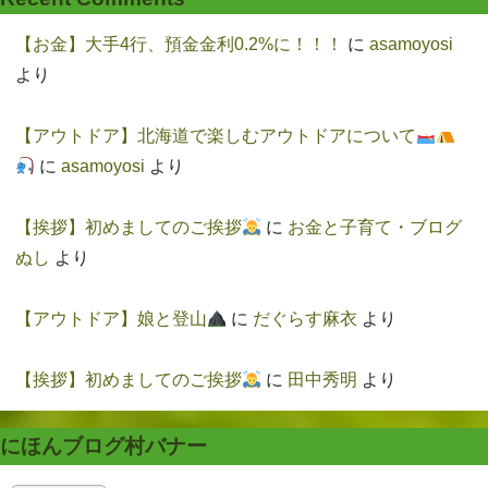
【お金】大手4行、預金金利0.2%に！！！
に
asamoyosi
より
【アウトドア】北海道で楽しむアウトドアについて
に
asamoyosi
より
【挨拶】初めましてのご挨拶
に
お金と子育て・ブログ
ぬし
より
【アウトドア】娘と登山
に
だぐらす麻衣
より
【挨拶】初めましてのご挨拶
に
田中秀明
より
にほんブログ村バナー