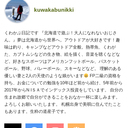
kuwakabunikki
くわかぶ日記です 『北海道で遊ぶ！大人になれないおじさ
ん。』夢は北海道から世界へ。アウトドアが大好きです！趣
味は釣り、キャンプなどアウトドア全般。熱帯魚、くわが
た、カブトムシなどの生き物、絵を描く、音楽を聴くなどな
ど。好きなスポーツはアメリカンフットボール、バスケット
ボール、野球、バレーボール、スキーなどなど。 理解のある
優しい妻と2人の天使のような娘がいます
FP二級の資格を
持ち、お金についての勉強を10年ほど前から続け、5年前から
2017年からN IＳＡでインデックス投資をしています。 自分の
生まれ故郷で自分ができることをおなか一杯に楽しみます。
よろしくお願いいたします。 札幌出身で美唄に住んでたこと
もあります。生粋の道産子です。