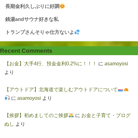
長期金利久しぶりに好調
銭湯andサウナ好きな私
トランプさんそりゃ仕方ないよ
Recent Comments
【お金】大手4行、預金金利0.2%に！！！
に
asamoyosi
より
【アウトドア】北海道で楽しむアウトドアについて
に
asamoyosi
より
【挨拶】初めましてのご挨拶
に
お金と子育て・ブログ
ぬし
より