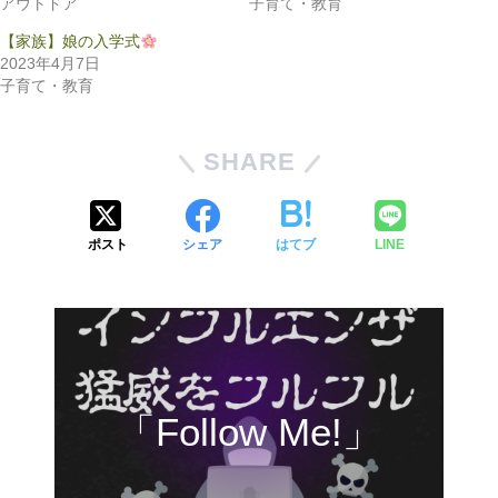
アウトドア
子育て・教育
【家族】娘の入学式
2023年4月7日
子育て・教育
SHARE
ポスト
シェア
はてブ
LINE
「Follow Me!」