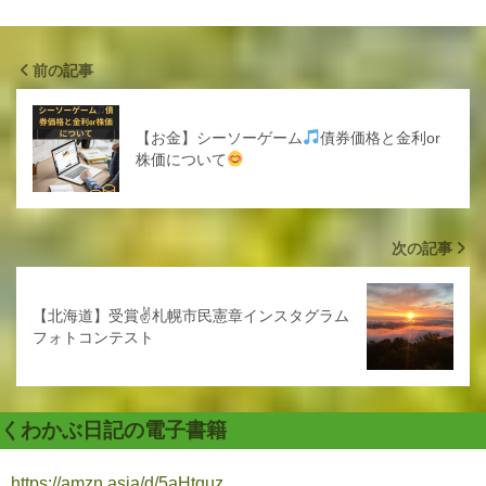
前の記事
【お金】シーソーゲーム
債券価格と金利or
株価について
次の記事
【北海道】受賞✌️札幌市民憲章インスタグラム
フォトコンテスト
くわかぶ日記の電子書籍
https://amzn.asia/d/5aHtquz