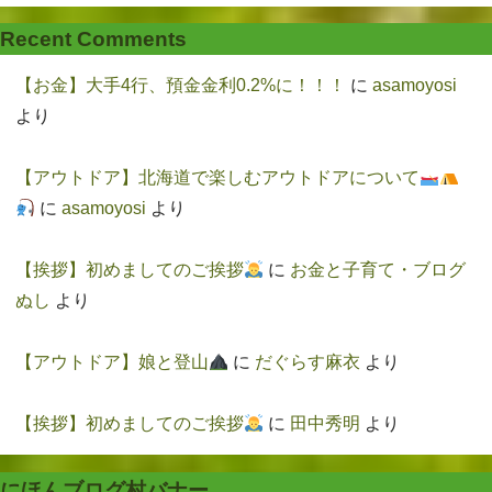
Recent Comments
【お金】大手4行、預金金利0.2%に！！！
に
asamoyosi
より
【アウトドア】北海道で楽しむアウトドアについて
に
asamoyosi
より
【挨拶】初めましてのご挨拶
に
お金と子育て・ブログ
ぬし
より
【アウトドア】娘と登山
に
だぐらす麻衣
より
【挨拶】初めましてのご挨拶
に
田中秀明
より
にほんブログ村バナー