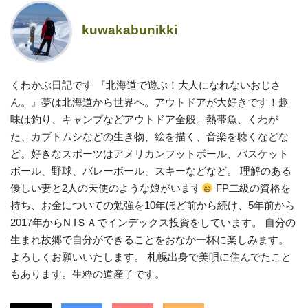
kuwakabunikki
くわかぶ日記です 『北海道で遊ぶ！大人になれないおじさ
ん。』夢は北海道から世界へ。アウトドアが大好きです！趣
味は釣り、キャンプなどアウトドア全般。熱帯魚、くわが
た、カブトムシなどの生き物、絵を描く、音楽を聴くなどな
ど。好きなスポーツはアメリカンフットボール、バスケット
ボール、野球、バレーボール、スキーなどなど。 理解のある
優しい妻と2人の天使のような娘がいます
FP二級の資格を
持ち、お金についての勉強を10年ほど前から続け、5年前から
2017年からN IＳＡでインデックス投資をしています。 自分の
生まれ故郷で自分ができることをおなか一杯に楽しみます。
よろしくお願いいたします。 札幌出身で美唄に住んでたこと
もあります。生粋の道産子です。