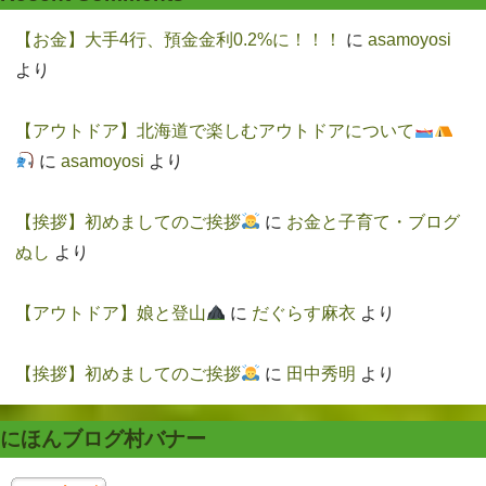
【お金】大手4行、預金金利0.2%に！！！
に
asamoyosi
より
【アウトドア】北海道で楽しむアウトドアについて
に
asamoyosi
より
【挨拶】初めましてのご挨拶
に
お金と子育て・ブログ
ぬし
より
【アウトドア】娘と登山
に
だぐらす麻衣
より
【挨拶】初めましてのご挨拶
に
田中秀明
より
にほんブログ村バナー