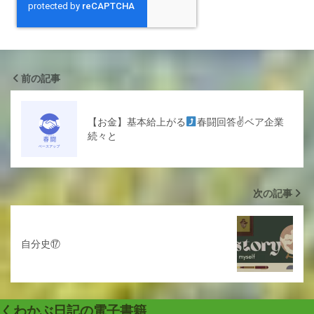
前の記事
【お金】基本給上がる
春闘回答✌
ベア企業
続々と
次の記事
自分史⑰
くわかぶ日記の電子書籍