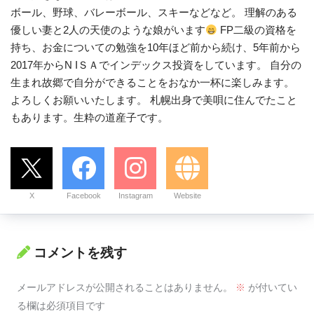
ボール、野球、バレーボール、スキーなどなど。 理解のある
優しい妻と2人の天使のような娘がいます
FP二級の資格を
持ち、お金についての勉強を10年ほど前から続け、5年前から
2017年からN IＳＡでインデックス投資をしています。 自分の
生まれ故郷で自分ができることをおなか一杯に楽しみます。
よろしくお願いいたします。 札幌出身で美唄に住んでたこと
もあります。生粋の道産子です。
X
Facebook
Instagram
Website
コメントを残す
メールアドレスが公開されることはありません。
※
が付いてい
る欄は必須項目です