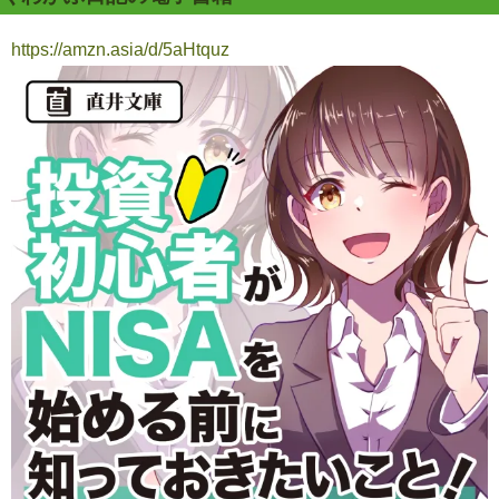
https://amzn.asia/d/5aHtquz