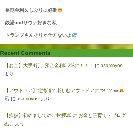
長期金利久しぶりに好調
銭湯andサウナ好きな私
トランプさんそりゃ仕方ないよ
Recent Comments
【お金】大手4行、預金金利0.2%に！！！
に
asamoyosi
より
【アウトドア】北海道で楽しむアウトドアについて
に
asamoyosi
より
【挨拶】初めましてのご挨拶
に
お金と子育て・ブログ
ぬし
より