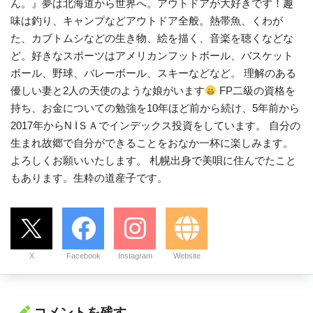
ん。』夢は北海道から世界へ。アウトドアが大好きです！趣
味は釣り、キャンプなどアウトドア全般。熱帯魚、くわが
た、カブトムシなどの生き物、絵を描く、音楽を聴くなどな
ど。好きなスポーツはアメリカンフットボール、バスケット
ボール、野球、バレーボール、スキーなどなど。 理解のある
優しい妻と2人の天使のような娘がいます
FP二級の資格を
持ち、お金についての勉強を10年ほど前から続け、5年前から
2017年からN IＳＡでインデックス投資をしています。 自分の
生まれ故郷で自分ができることをおなか一杯に楽しみます。
よろしくお願いいたします。 札幌出身で美唄に住んでたこと
もあります。生粋の道産子です。
X
Facebook
Instagram
Website
コメントを残す