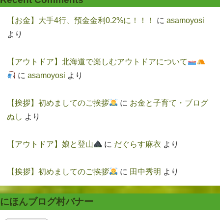
【お金】大手4行、預金金利0.2%に！！！
に
asamoyosi
より
【アウトドア】北海道で楽しむアウトドアについて
に
asamoyosi
より
【挨拶】初めましてのご挨拶
に
お金と子育て・ブログ
ぬし
より
【アウトドア】娘と登山
に
だぐらす麻衣
より
【挨拶】初めましてのご挨拶
に
田中秀明
より
にほんブログ村バナー