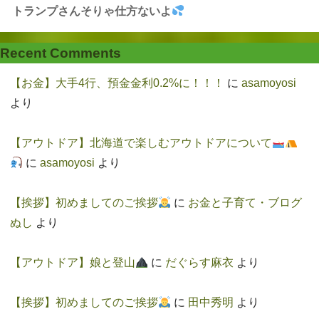
トランプさんそりゃ仕方ないよ
Recent Comments
【お金】大手4行、預金金利0.2%に！！！
に
asamoyosi
より
【アウトドア】北海道で楽しむアウトドアについて
に
asamoyosi
より
【挨拶】初めましてのご挨拶
に
お金と子育て・ブログ
ぬし
より
【アウトドア】娘と登山
に
だぐらす麻衣
より
【挨拶】初めましてのご挨拶
に
田中秀明
より