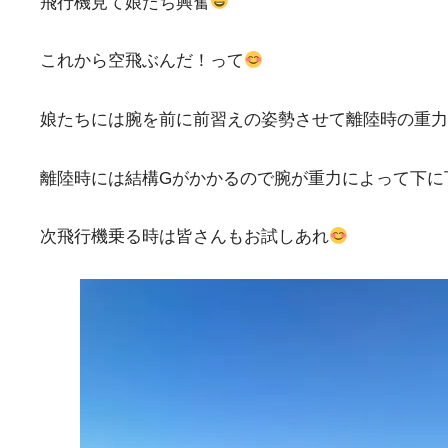
飛行機見て娘たち興奮
これから空飛ぶんだ！って
娘たちには腕を前に前習えの姿勢させて離陸時の重力
離陸時には結構Gがかかるので腕が重力によって下に
次飛行機乗る時は皆さんもお試しあれ