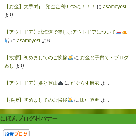
【お金】大手4行、預金金利0.2%に！！！
に
asamoyosi
より
【アウトドア】北海道で楽しむアウトドアについて
に
asamoyosi
より
【挨拶】初めましてのご挨拶
に
お金と子育て・ブログ
ぬし
より
【アウトドア】娘と登山
に
だぐらす麻衣
より
【挨拶】初めましてのご挨拶
に
田中秀明
より
にほんブログ村バナー