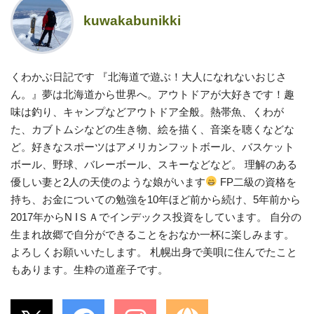
kuwakabunikki
くわかぶ日記です 『北海道で遊ぶ！大人になれないおじさ
ん。』夢は北海道から世界へ。アウトドアが大好きです！趣
味は釣り、キャンプなどアウトドア全般。熱帯魚、くわが
た、カブトムシなどの生き物、絵を描く、音楽を聴くなどな
ど。好きなスポーツはアメリカンフットボール、バスケット
ボール、野球、バレーボール、スキーなどなど。 理解のある
優しい妻と2人の天使のような娘がいます
FP二級の資格を
持ち、お金についての勉強を10年ほど前から続け、5年前から
2017年からN IＳＡでインデックス投資をしています。 自分の
生まれ故郷で自分ができることをおなか一杯に楽しみます。
よろしくお願いいたします。 札幌出身で美唄に住んでたこと
もあります。生粋の道産子です。