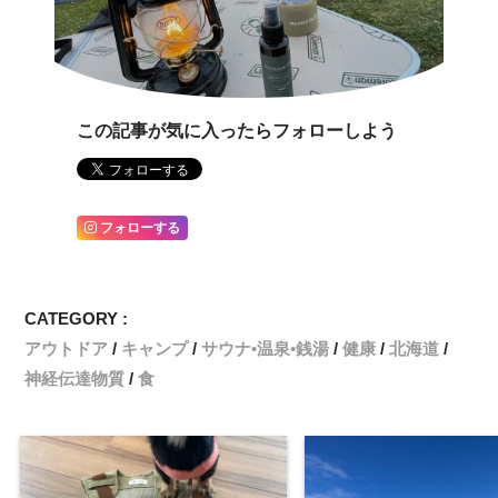
この記事が気に入ったらフォローしよう
フォローする
CATEGORY :
アウトドア
キャンプ
サウナ•温泉•銭湯
健康
北海道
神経伝達物質
食