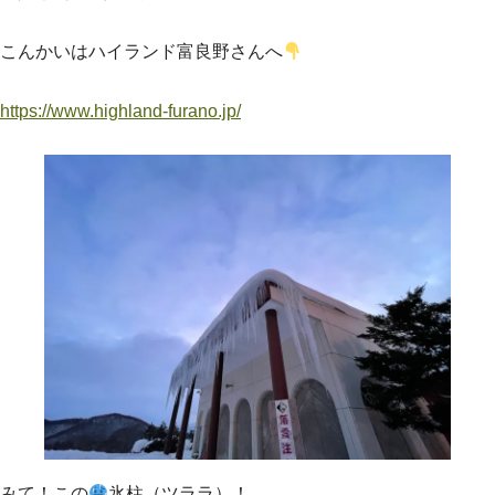
こんかいはハイランド富良野さんへ
https://www.highland-furano.jp/
みて！この
氷柱（ツララ）！