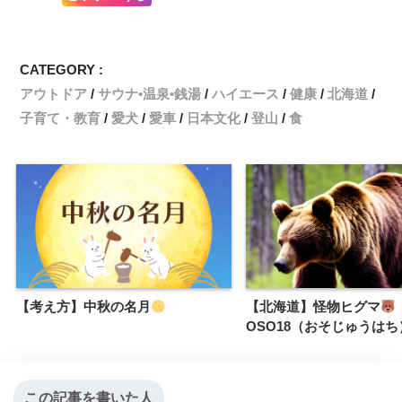
CATEGORY :
アウトドア
サウナ•温泉•銭湯
ハイエース
健康
北海道
子育て・教育
愛犬
愛車
日本文化
登山
食
【考え方】中秋の名月
【北海道】怪物ヒグマ
OSO18（おそじゅうはち
この記事を書いた人