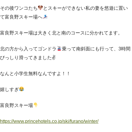
その後ワンコたち
とスキーができない私の妻を悠遊に置い
て富良野スキー場へ
富良野スキー場は大きく北と南のコースに分かれてます。
北の方から入ってゴンドラ
乗って南斜面にも行って、3時間
びっしり滑ってきました✌
なんと小学生無料なんですよ！！
嬉しすぎ
富良野スキー場
https://www.princehotels.co.jp/ski/furano/winter/