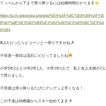
てっぺんから下まで滑り降りるには結構時間かかります
https://ja.m.wikipedia.org/wiki/%E5%AF%8C%E8%89%AF%E
9%87%8E%E3%82%B9%E3%82%AD%E3%83%BC%E5%A
0%B4
私1人だったらビューンと一滑りですがね
子供達一発目は流石にビビってましたね
小学5年2人と小学2年1人、小学1年1人で、私と友人夫婦の7人
で滑りました。
子供達は滑り降りるたびにグングン上手くなる！
この子達は幼稚園からスキー始めてます