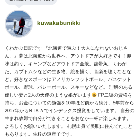
kuwakabunikki
くわかぶ日記です 『北海道で遊ぶ！大人になれないおじさ
ん。』夢は北海道から世界へ。アウトドアが大好きです！趣
味は釣り、キャンプなどアウトドア全般。熱帯魚、くわが
た、カブトムシなどの生き物、絵を描く、音楽を聴くなどな
ど。好きなスポーツはアメリカンフットボール、バスケット
ボール、野球、バレーボール、スキーなどなど。 理解のある
優しい妻と2人の天使のような娘がいます
FP二級の資格を
持ち、お金についての勉強を10年ほど前から続け、5年前から
2017年からN IＳＡでインデックス投資をしています。 自分の
生まれ故郷で自分ができることをおなか一杯に楽しみます。
よろしくお願いいたします。 札幌出身で美唄に住んでたこと
もあります。生粋の道産子です。