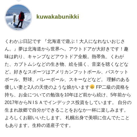
kuwakabunikki
くわかぶ日記です 『北海道で遊ぶ！大人になれないおじさ
ん。』夢は北海道から世界へ。アウトドアが大好きです！趣
味は釣り、キャンプなどアウトドア全般。熱帯魚、くわが
た、カブトムシなどの生き物、絵を描く、音楽を聴くなどな
ど。好きなスポーツはアメリカンフットボール、バスケット
ボール、野球、バレーボール、スキーなどなど。 理解のある
優しい妻と2人の天使のような娘がいます
FP二級の資格を
持ち、お金についての勉強を10年ほど前から続け、5年前から
2017年からN IＳＡでインデックス投資をしています。 自分の
生まれ故郷で自分ができることをおなか一杯に楽しみます。
よろしくお願いいたします。 札幌出身で美唄に住んでたこと
もあります。生粋の道産子です。