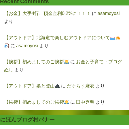
Recent Comments
【お金】大手4行、預金金利0.2%に！！！
に
asamoyosi
より
【アウトドア】北海道で楽しむアウトドアについて
に
asamoyosi
より
【挨拶】初めましてのご挨拶
に
お金と子育て・ブログ
ぬし
より
【アウトドア】娘と登山
に
だぐらす麻衣
より
【挨拶】初めましてのご挨拶
に
田中秀明
より
にほんブログ村バナー