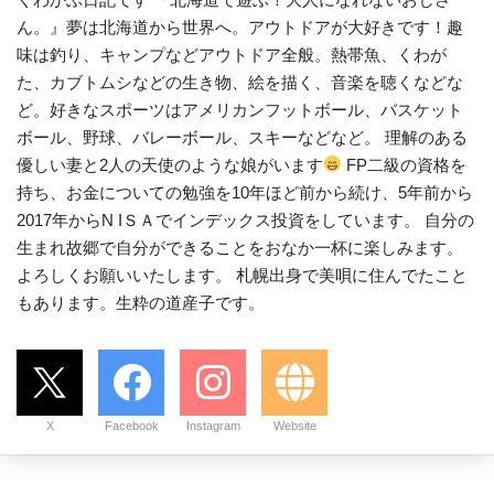
ん。』夢は北海道から世界へ。アウトドアが大好きです！趣
味は釣り、キャンプなどアウトドア全般。熱帯魚、くわが
た、カブトムシなどの生き物、絵を描く、音楽を聴くなどな
ど。好きなスポーツはアメリカンフットボール、バスケット
ボール、野球、バレーボール、スキーなどなど。 理解のある
優しい妻と2人の天使のような娘がいます
FP二級の資格を
持ち、お金についての勉強を10年ほど前から続け、5年前から
2017年からN IＳＡでインデックス投資をしています。 自分の
生まれ故郷で自分ができることをおなか一杯に楽しみます。
よろしくお願いいたします。 札幌出身で美唄に住んでたこと
もあります。生粋の道産子です。
X
Facebook
Instagram
Website