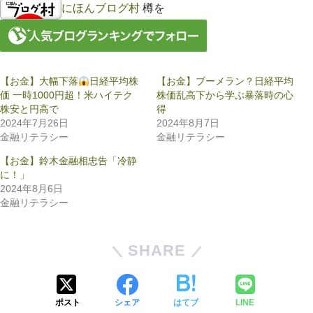
にほんブログ村
樽を
【お金】大幅下落
日経平均株
【お金】ブーメラン？日経平均
価 一時1000円超！米ハイテク
株価乱高下から学ぶ暴落時の心
株安と円高で
得
2024年7月26日
2024年8月7日
金融リテラシー
金融リテラシー
【お金】鈴木金融相忠告「冷静
に！」
2024年8月6日
金融リテラシー
SHARE
ポスト
シェア
はてブ
LINE