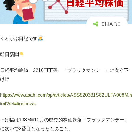
くわかぶ日記です
朝日新聞
日経平均終値、2216円下落 「ブラックマンデー」に次ぐ下
げ幅
https://www.asahi.com/sp/articles/ASS820381S82ULFA008M.h
tml?ref=linenews
下げ幅は1987年10月の歴史的株価暴落「ブラックマンデー」
に次いで2番目となったとのこと。