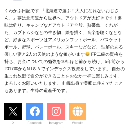
くわかぶ日記です 『北海道で遊ぶ！大人になれないおじさ
ん。』夢は北海道から世界へ。アウトドアが大好きです！趣
味は釣り、キャンプなどアウトドア全般。熱帯魚、くわが
た、カブトムシなどの生き物、絵を描く、音楽を聴くなどな
ど。好きなスポーツはアメリカンフットボール、バスケット
ボール、野球、バレーボール、スキーなどなど。 理解のある
優しい妻と2人の天使のような娘がいます
FP二級の資格を
持ち、お金についての勉強を10年ほど前から続け、5年前から
2017年からN IＳＡでインデックス投資をしています。 自分の
生まれ故郷で自分ができることをおなか一杯に楽しみます。
よろしくお願いいたします。 札幌出身で美唄に住んでたこと
もあります。生粋の道産子です。
X
Facebook
Instagram
Website