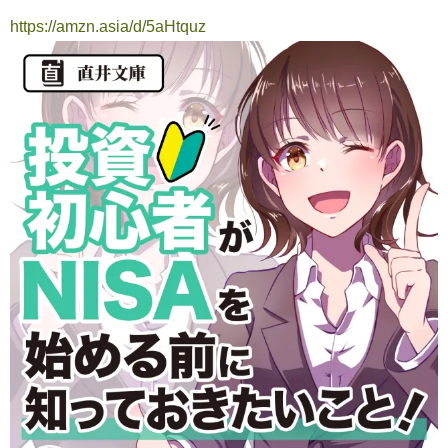
https://amzn.asia/d/5aHtquz