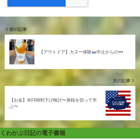
前の記事
【アウトドア】カヌー体験
中止からの•••
次の記事
【お金】米FRB利下げ検討〜身銭を切って学
ぶ〜
くわかぶ日記の電子書籍