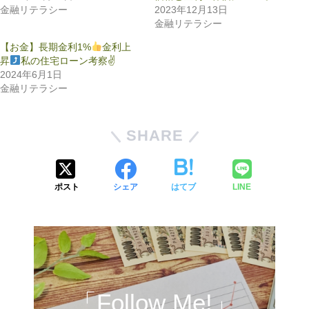
金融リテラシー
2023年12月13日
金融リテラシー
【お金】長期金利1%
金利上
昇
私の住宅ローン考察✌
2024年6月1日
金融リテラシー
SHARE
ポスト
シェア
はてブ
LINE
「Follow Me!」