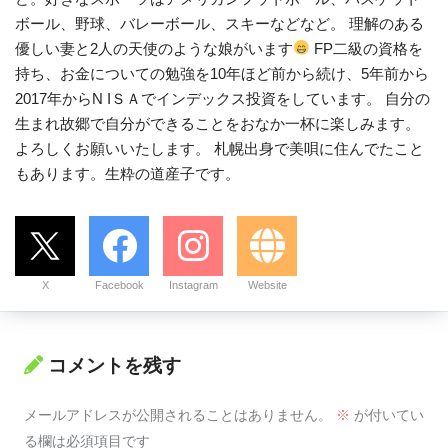
ボール、野球、バレーボール、スキーなどなど。 理解のある
優しい妻と2人の天使のような娘がいます
FP二級の資格を
持ち、お金についての勉強を10年ほど前から続け、5年前から
2017年からN IＳＡでインデックス投資をしています。 自分の
生まれ故郷で自分ができることをおなか一杯に楽しみます。
よろしくお願いいたします。 札幌出身で美唄に住んでたこと
もあります。生粋の道産子です。
X
Facebook
Instagram
Website
コメントを残す
メールアドレスが公開されることはありません。
※
が付いてい
る欄は必須項目です