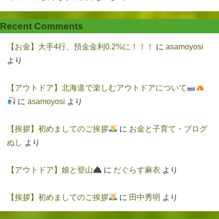
Recent Comments
【お金】大手4行、預金金利0.2%に！！！
に
asamoyosi
より
【アウトドア】北海道で楽しむアウトドアについて
に
asamoyosi
より
【挨拶】初めましてのご挨拶
に
お金と子育て・ブログ
ぬし
より
【アウトドア】娘と登山
に
だぐらす麻衣
より
【挨拶】初めましてのご挨拶
に
田中秀明
より