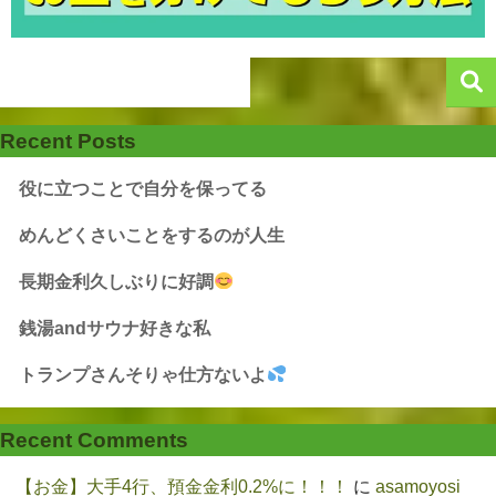
Recent Posts
役に立つことで自分を保ってる
めんどくさいことをするのが人生
長期金利久しぶりに好調
銭湯andサウナ好きな私
トランプさんそりゃ仕方ないよ
Recent Comments
【お金】大手4行、預金金利0.2%に！！！
に
asamoyosi