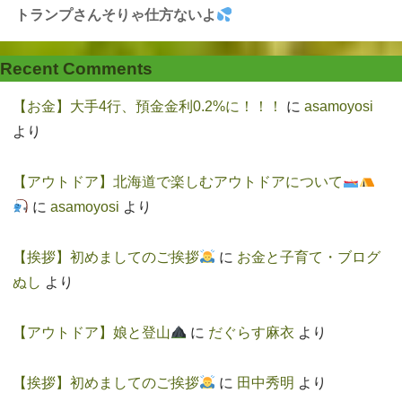
トランプさんそりゃ仕方ないよ
Recent Comments
【お金】大手4行、預金金利0.2%に！！！
に
asamoyosi
より
【アウトドア】北海道で楽しむアウトドアについて
に
asamoyosi
より
【挨拶】初めましてのご挨拶
に
お金と子育て・ブログ
ぬし
より
【アウトドア】娘と登山
に
だぐらす麻衣
より
【挨拶】初めましてのご挨拶
に
田中秀明
より