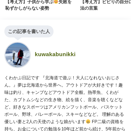
【考え方】子供から学ぶ
失敗を
【考え方】ビビりの自分
恥ずかしがらない姿勢
法の言葉
この記事を書いた人
kuwakabunikki
くわかぶ日記です 『北海道で遊ぶ！大人になれないおじさ
ん。』夢は北海道から世界へ。アウトドアが大好きです！趣
味は釣り、キャンプなどアウトドア全般。熱帯魚、くわが
た、カブトムシなどの生き物、絵を描く、音楽を聴くなどな
ど。好きなスポーツはアメリカンフットボール、バスケット
ボール、野球、バレーボール、スキーなどなど。 理解のある
優しい妻と2人の天使のような娘がいます
FP二級の資格を
持ち、お金についての勉強を10年ほど前から続け、5年前から