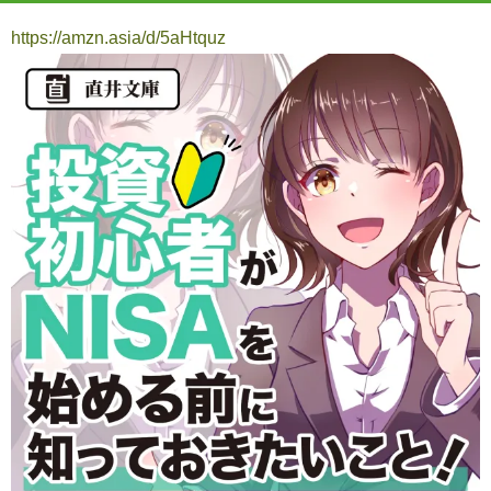
https://amzn.asia/d/5aHtquz