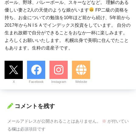
ボール、野球、バレーボール、スキーなどなど。 理解のある
優しい妻と2人の天使のような娘がいます
FP二級の資格を
持ち、お金についての勉強を10年ほど前から続け、5年前から
2017年からN IＳＡでインデックス投資をしています。 自分の
生まれ故郷で自分ができることをおなか一杯に楽しみます。
よろしくお願いいたします。 札幌出身で美唄に住んでたこと
もあります。生粋の道産子です。
X
Facebook
Instagram
Website
コメントを残す
メールアドレスが公開されることはありません。
※
が付いてい
る欄は必須項目です