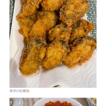
厚岸の牡蠣