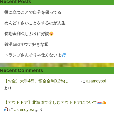
Recent Posts
役に立つことで自分を保ってる
めんどくさいことをするのが人生
長期金利久しぶりに好調
銭湯andサウナ好きな私
トランプさんそりゃ仕方ないよ
Recent Comments
【お金】大手4行、預金金利0.2%に！！！
に
asamoyosi
より
【アウトドア】北海道で楽しむアウトドアについて
に
asamoyosi
より