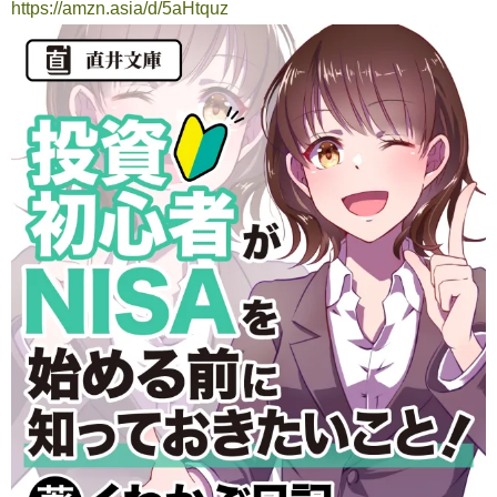
https://amzn.asia/d/5aHtquz