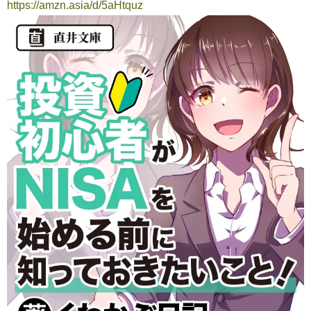
https://amzn.asia/d/5aHtquz