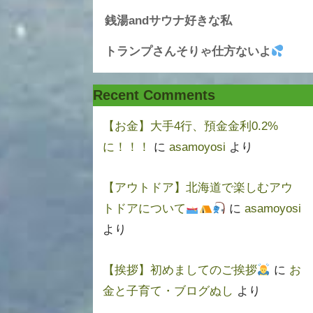
銭湯andサウナ好きな私
トランプさんそりゃ仕方ないよ
Recent Comments
【お金】大手4行、預金金利0.2%
に！！！
に
asamoyosi
より
【アウトドア】北海道で楽しむアウ
トドアについて
に
asamoyosi
より
【挨拶】初めましてのご挨拶
に
お
金と子育て・ブログぬし
より