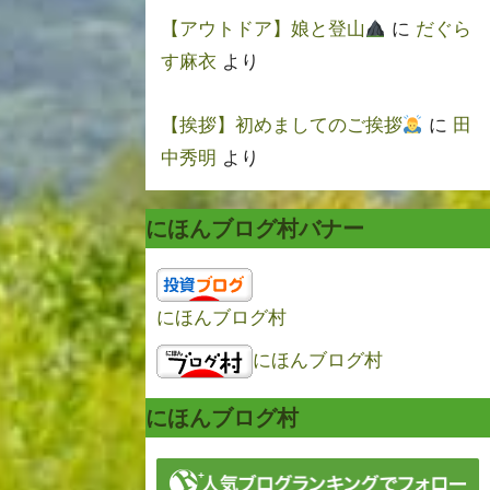
【アウトドア】娘と登山
に
だぐら
す麻衣
より
【挨拶】初めましてのご挨拶
に
田
中秀明
より
にほんブログ村バナー
にほんブログ村
にほんブログ村
にほんブログ村