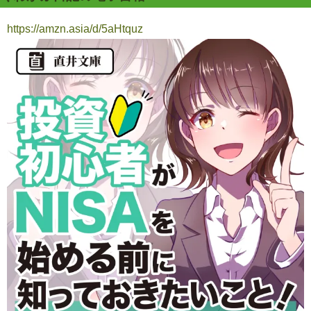
https://amzn.asia/d/5aHtquz