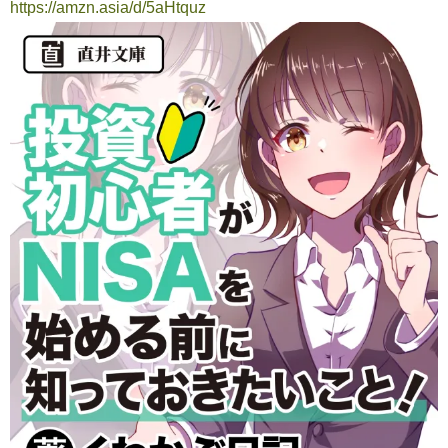
https://amzn.asia/d/5aHtquz