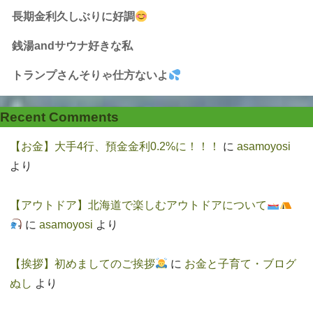
長期金利久しぶりに好調
銭湯andサウナ好きな私
トランプさんそりゃ仕方ないよ
Recent Comments
【お金】大手4行、預金金利0.2%に！！！
に
asamoyosi
より
【アウトドア】北海道で楽しむアウトドアについて
に
asamoyosi
より
【挨拶】初めましてのご挨拶
に
お金と子育て・ブログ
ぬし
より