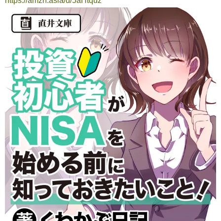
https://amzn.asia/d/5aHtquz