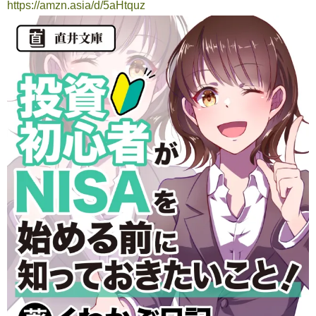
https://amzn.asia/d/5aHtquz