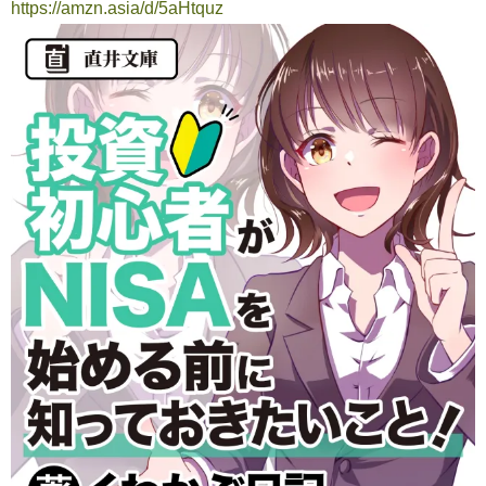
https://amzn.asia/d/5aHtquz