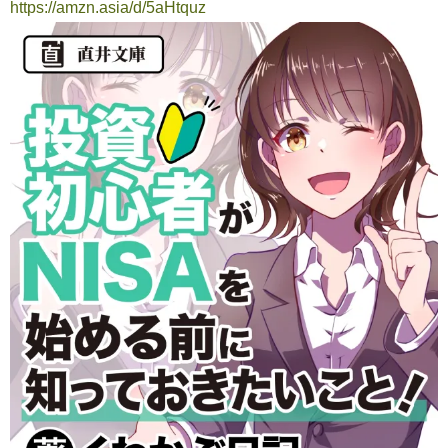
https://amzn.asia/d/5aHtquz