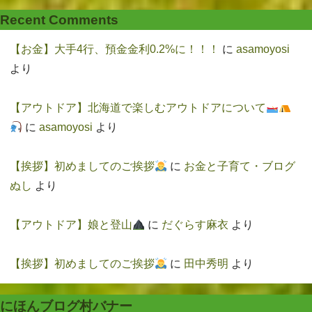
Recent Comments
【お金】大手4行、預金金利0.2%に！！！
に
asamoyosi
より
【アウトドア】北海道で楽しむアウトドアについて
に
asamoyosi
より
【挨拶】初めましてのご挨拶
に
お金と子育て・ブログ
ぬし
より
【アウトドア】娘と登山
に
だぐらす麻衣
より
【挨拶】初めましてのご挨拶
に
田中秀明
より
にほんブログ村バナー